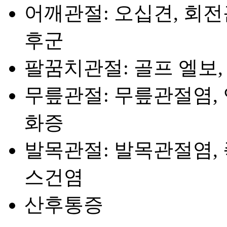
어깨관절: 오십견, 회
후군
팔꿈치관절: 골프 엘보,
무릎관절: 무릎관절염, 
화증
발목관절: 발목관절염,
스건염
산후통증